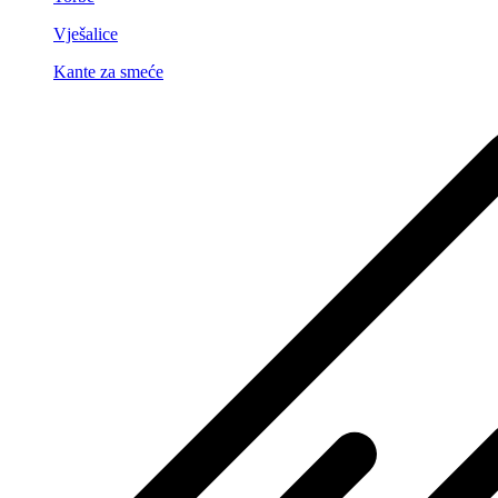
Vješalice
Kante za smeće