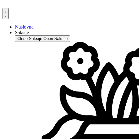
Skip
to
content
Naslovna
Saksije
Close Saksije
Open Saksije