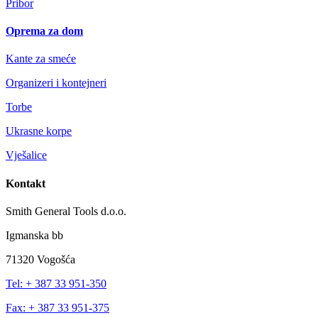
Pribor
Oprema za dom
Kante za smeće
Organizeri i kontejneri
Torbe
Ukrasne korpe
Vješalice
Kontakt
Smith General Tools d.o.o.
Igmanska bb
71320 Vogošća
Tel: + 387 33 951-350
Fax: + 387 33 951-375