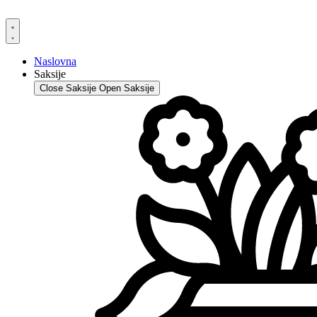
Skip
to
content
Naslovna
Saksije
Close Saksije
Open Saksije