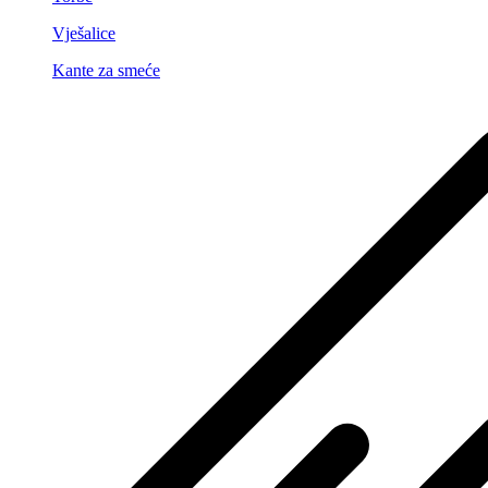
Vješalice
Kante za smeće