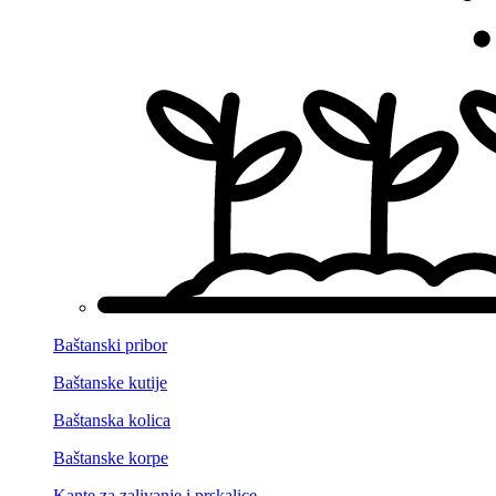
Baštanski pribor
Baštanske kutije
Baštanska kolica
Baštanske korpe
Kante za zalivanje i prskalice