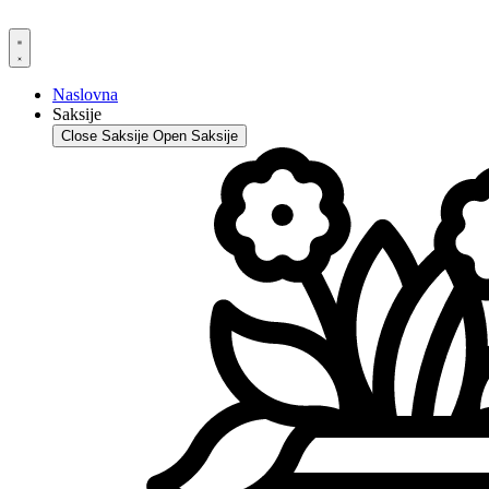
Skip
to
content
Naslovna
Saksije
Close Saksije
Open Saksije