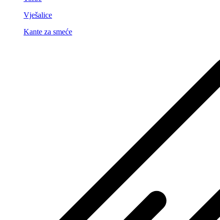
Vješalice
Kante za smeće