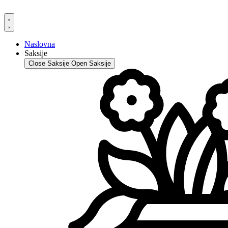
Skip
to
content
Naslovna
Saksije
Close Saksije
Open Saksije