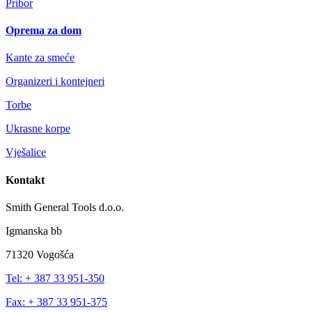
Pribor
Oprema za dom
Kante za smeće
Organizeri i kontejneri
Torbe
Ukrasne korpe
Vješalice
Kontakt
Smith General Tools d.o.o.
Igmanska bb
71320 Vogošća
Tel: + 387 33 951-350
Fax: + 387 33 951-375