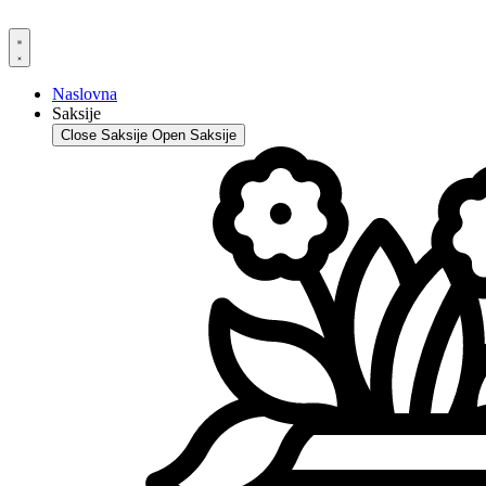
Skip
to
content
Naslovna
Saksije
Close Saksije
Open Saksije