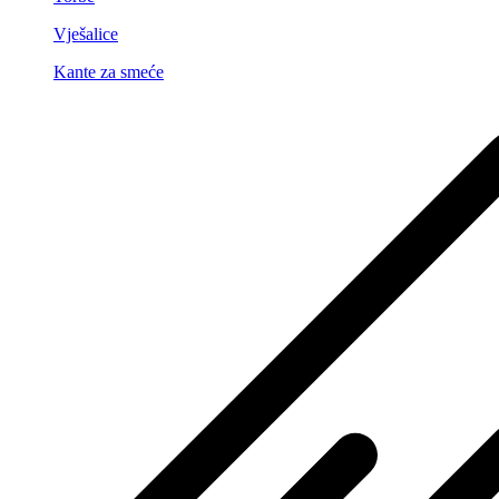
Vješalice
Kante za smeće