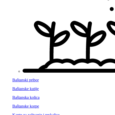
Baštanski pribor
Baštanske kutije
Baštanska kolica
Baštanske korpe
Kante za zalivanje i prskalice