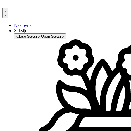
Skip
to
content
Naslovna
Saksije
Close Saksije
Open Saksije