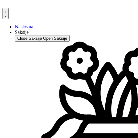
Skip
to
content
Naslovna
Saksije
Close Saksije
Open Saksije