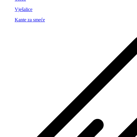
Vješalice
Kante za smeće