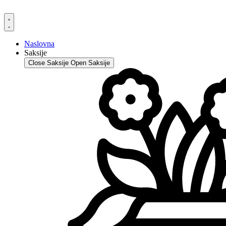
Skip
to
content
Naslovna
Saksije
Close Saksije
Open Saksije