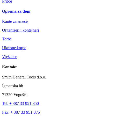
Pribor
Oprema za dom
Kante za smeće
Organizeri i kontejneri
Torbe
Ukrasne korpe
Vješalice
Kontakt
Smith General Tools d.o.o.
Igmanska bb
71320 Vogošća
Tel: + 387 33 951-350
Fax: + 387 33 951-375