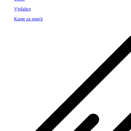
Vješalice
Kante za smeće