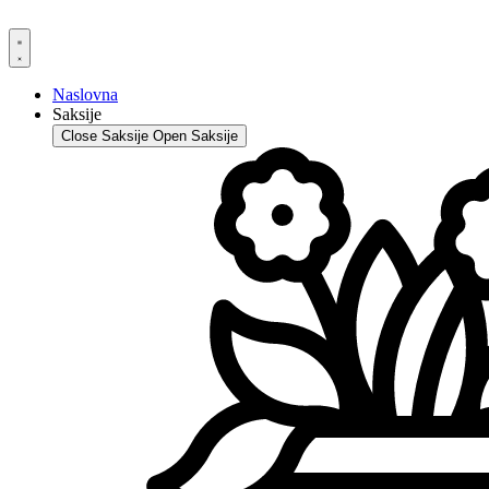
Skip
to
content
Naslovna
Saksije
Close Saksije
Open Saksije