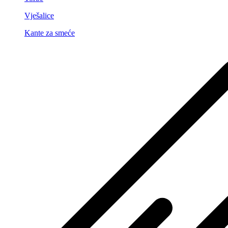
Vješalice
Kante za smeće