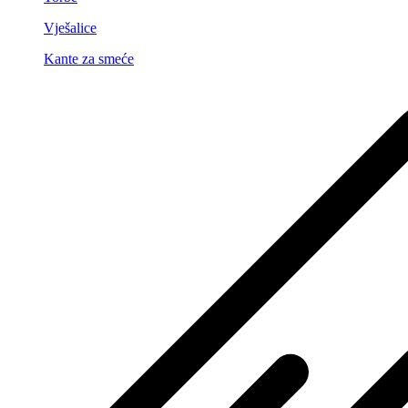
Vješalice
Kante za smeće