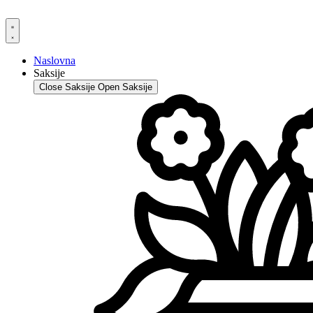
Skip
to
content
Naslovna
Saksije
Close Saksije
Open Saksije