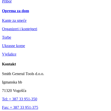
Pribor
Oprema za dom
Kante za smeće
Organizeri i kontejneri
Torbe
Ukrasne korpe
Vješalice
Kontakt
Smith General Tools d.o.o.
Igmanska bb
71320 Vogošća
Tel: + 387 33 951-350
Fax: + 387 33 951-375