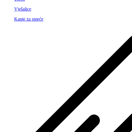
Vješalice
Kante za smeće