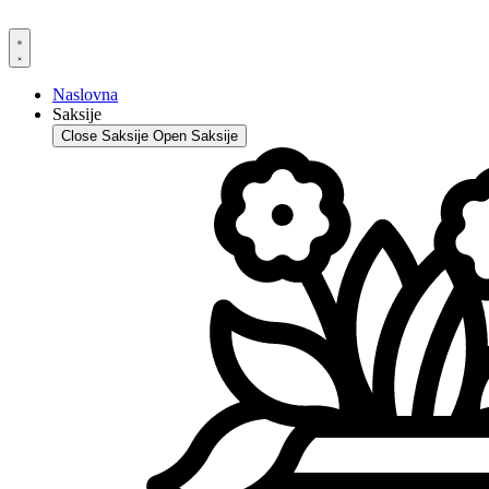
Skip
to
content
Naslovna
Saksije
Close Saksije
Open Saksije