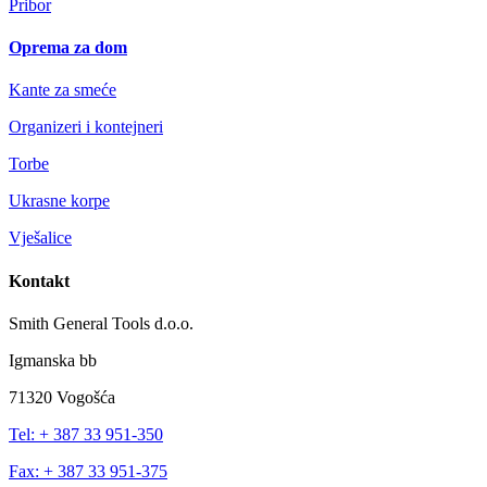
Pribor
Oprema za dom
Kante za smeće
Organizeri i kontejneri
Torbe
Ukrasne korpe
Vješalice
Kontakt
Smith General Tools d.o.o.
Igmanska bb
71320 Vogošća
Tel: + 387 33 951-350
Fax: + 387 33 951-375