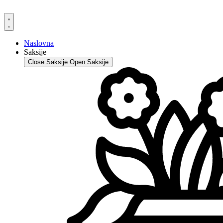
Skip
to
content
Naslovna
Saksije
Close Saksije
Open Saksije