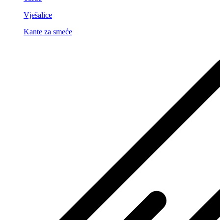
Vješalice
Kante za smeće