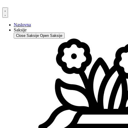
Skip
to
content
Naslovna
Saksije
Close Saksije
Open Saksije