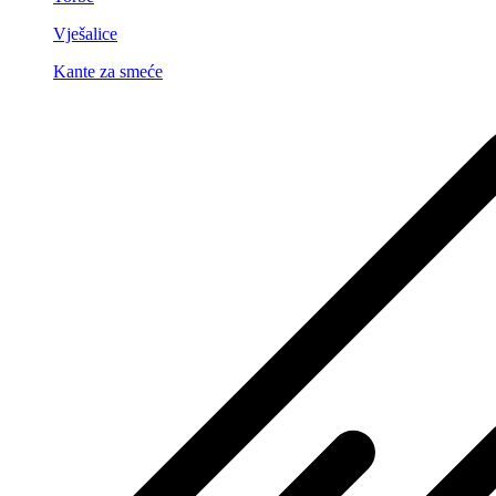
Vješalice
Kante za smeće