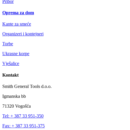
Pribor
Oprema za dom
Kante za smeće
Organizeri i kontejneri
Torbe
Ukrasne korpe
Vješalice
Kontakt
Smith General Tools d.o.o.
Igmanska bb
71320 Vogošća
Tel: + 387 33 951-350
Fax: + 387 33 951-375