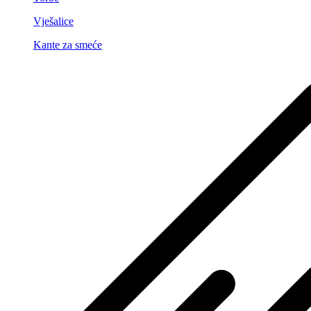
Vješalice
Kante za smeće