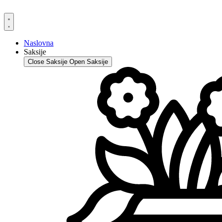
Skip
to
content
Naslovna
Saksije
Close Saksije
Open Saksije