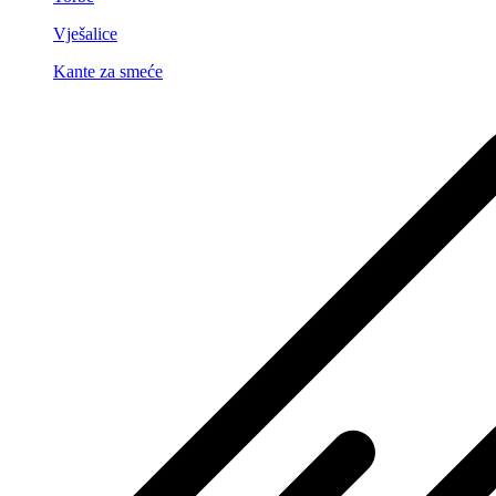
Vješalice
Kante za smeće