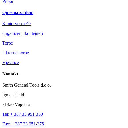
Pribor
Oprema za dom
Kante za smeće
Organizeri i kontejneri
Torbe
Ukrasne korpe
Vješalice
Kontakt
Smith General Tools d.o.o.
Igmanska bb
71320 Vogošća
Tel: + 387 33 951-350
Fax: + 387 33 951-375