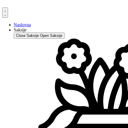
Skip
to
content
Naslovna
Saksije
Close Saksije
Open Saksije