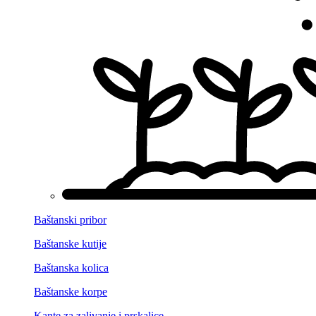
Baštanski pribor
Baštanske kutije
Baštanska kolica
Baštanske korpe
Kante za zalivanje i prskalice