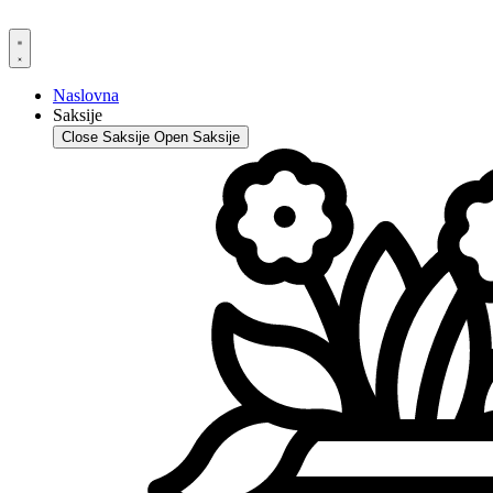
Skip
to
content
Naslovna
Saksije
Close Saksije
Open Saksije